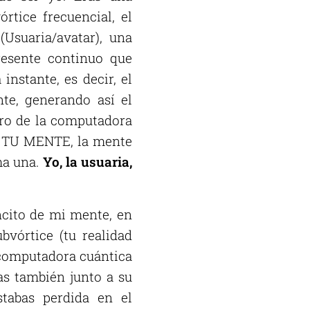
rtice frecuencial, el
Usuaria/avatar), una
resente continuo que
nstante, es decir, el
te, generando así el
tro de la computadora
 es TU MENTE, la mente
ma una.
Yo, la usuaria,
ncito de mi mente, en
vórtice (tu realidad
a computadora cuántica
bas también junto a su
tabas perdida en el