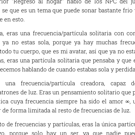
rior "Regreso al hogar" hablo de los NPC del ju
 se que es un tema que puede sonar bastante frio y
e en esto.
da, eras una frecuencia/partícula solitaria con c
a ya no estas sola, porque ya hay muchas frecu
todo tu cuerpo, que es mi avatar, así que ya no est
s, eras una partícula solitaria que pensaba y que
pecemos hablando de cuando estabas sola y perdida
 una frecuencia/partícula creadora, capaz d
trones de luz. Eras un pensamiento solitario que 
ica cuya frecuencia siempre ha sido el amor ∞, 
de forma limitada al resto de frecuencias de luz.
to de frecuencias y partículas, eras la única partí
 yo, porque solo hay un ser, ya que nadie pue