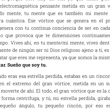
 electromagnética pensante metida en un gran vó
do mente, tu mente que es también mi mente (
 cuántica. Ese vórtice que se genera en el p
enera con tu continua conciencia de ser en cada i
 lo que provoca que te dimensiones continuamen
mpo. Vives ahí, en tu mente/mi mente, vives den
mente de ningún ser ni Dios religioso ajeno a ti,
vatar que eres me representa, ya que somos la mis
tar. Sueño que soy tu.
do eras esa estrella perdida, estabas en un rinco
n el extremo del gran vórtice, metida en un sub
 moverte de ahí. El todo, el gran vórtice que es l
forma centrifuga, y tú, mi estrella perdida, gira
pequeño ángulo, tu pequeño rincón, por eso es