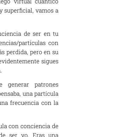
ego virtual cuántico
 superficial, vamos a
onciencia de ser en tu
encias/partículas con
ás perdida, pero en su
 evidentemente sigues
.
e generar patrones
pensaba, una partícula
una frecuencia con la
cula con conciencia de
de ser yo. Eras una