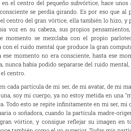
la en el centro del pequeño subvórtice, hace uno
onsciente se perdía girando. Es por eso que al 
 el centro del gran vórtice, ella también lo hizo, 
pia voz en su cabeza, sus propios pensamientos,
e momento se mezclaba con el propio parlote
a con el ruido mental que produce la gran compu
ta ese momento no era consciente, hasta ese mo
, nunca había podido separarse del ruido mental, p
el centro.
en cada partícula de mi ser, de mi avatar, de mi ma
una, soy mi cuerpo, ya no estoy metida en una "
. Todo esto se repite infinitamente en mi ser, mi 
uaria o soñadora, cuando la partícula madre-orig
 gran vórtice, y consigue reflejar su imagen en t
onoce también como el yo superior. Todas mis partíc