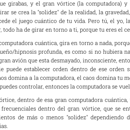
ue girabas, y el gran vórtice (la computadora) y 
rar se crea la "solidez" de la realidad, la gravedad
de el juego cuántico de tu vida. Pero tú, el yo, l
r, todo ha de girar en torno a ti, porque tu eres el c
 computadora cuántica, gira en torno a nada, porque
sueño/hipnosis profunda, es como si no hubiera na
 gran avión que esta desmayado, inconsciente, ent
ie puede establecer orden dentro de ese orden s
 caos domina a la computadora, el caos domina tu 
a puedes controlar, entonces la computadora se vuel
órtice, dentro de esa gran computadora cuántica, 
s frecuenciales dentro del gran vórtice, que se 
ientos de más o menos "solidez" dependiendo d
ias.