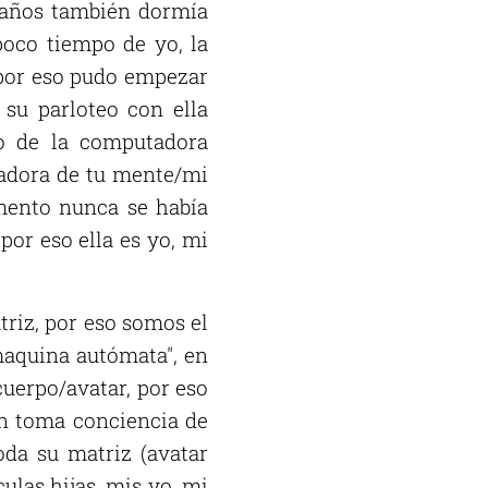
s años también dormía
poco tiempo de yo, la
y por eso pudo empezar
 su parloteo con ella
o de la computadora
tadora de tu mente/mi
mento nunca se había
or eso ella es yo, mi
triz, por eso somos el
maquina autómata", en
cuerpo/avatar, por eso
en toma conciencia de
oda su matriz (avatar
ulas hijas, mis yo, mi