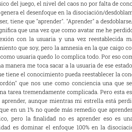
ico del juego, el nivel del caos no por falta de co
 genera el desenfoque en la disociación/desdoblami
ser, tiene que "aprender". "Aprender" a desdoblarse
significa que una vez que como avatar me he perdid
nexión con la usuaria y una vez reestablecida m
miento que soy, pero la amnesia en la que caigo co
e como usuaria quedo lo complica todo. Por eso co
na manera me toca sacar a la usuaria de ese estad
que tiene el conocimiento pueda reestablecer la c
cordón" que nos une como conciencia una que se
na tarea tremendamente complicada. Pero esta es 
 aprender, aunque mientras mi estrella está perd
 que en un 1% no quede más remedio que aprender
ico, pero la finalidad no es aprender eso es u
lidad es dominar el enfoque 100% en la disociac