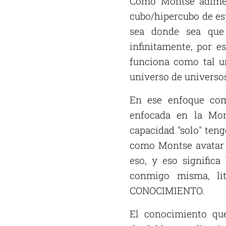
Como Montse adimens
cubo/hipercubo de es
sea donde sea que
infinitamente, por 
funciona como tal un
universo de universos
En ese enfoque co
enfocada en la Mon
capacidad "solo" ten
como Montse avatar t
eso, y eso signific
conmigo misma, l
CONOCIMIENTO.
El conocimiento que