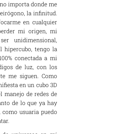
, no importa donde me
irógono, la infinitud.
focarme en cualquier
perder mi origen, mi
er unidimensional,
l hipercubo, tengo la
 100% conectada a mi
igos de luz, con los
nte me siguen. Como
ifiesta en un cubo 3D
el manejo de redes de
anto de lo que ya hay
o, como usuaria puedo
tar.