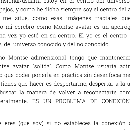
ional/usuaria estoy en el centro del univers
pejos, y como he dicho siempre soy el centro del 
 me sitúe, como esas imágenes fractales que
eso mi cerebro como Montse avatar es un apeiróg
a vez yo esté en su centro. El yo es el centro 
, del universo conocido y del no conocido.
mo Montse adimensional tengo que mantenerm
tse avatar "solida". Como Montse usuaria adi
go que poder ponerla en práctica sin desenfocarme,
ienes que hacer es despertarme, despertar a la 
a buscar la manera de volver a reconectarte con
iteralmente. ES UN PROBLEMA DE CONEXI
 eres (que soy) si no estableces la conexión 