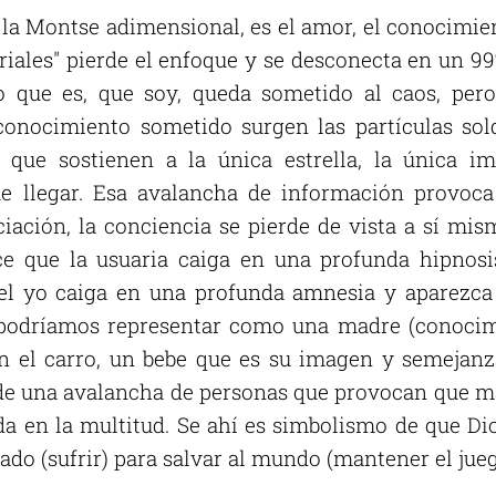
 la Montse adimensional, es el amor, el conocimien
riales" pierde el enfoque y se desconecta en un 9
o que es, que soy, queda sometido al caos, per
 conocimiento sometido surgen las partículas so
 que sostienen a la única estrella, la única i
e llegar. Esa avalancha de información provoca
iación, la conciencia se pierde de vista a sí mis
ce que la usuaria caiga en una profunda hipnos
del yo caiga en una profunda amnesia y aparezca 
podríamos representar como una madre (conocimi
n el carro, un bebe que es su imagen y semejanz
e una avalancha de personas que provocan que ma
rda en la multitud. Se ahí es simbolismo de que Dio
cado (sufrir) para salvar al mundo (mantener el jue