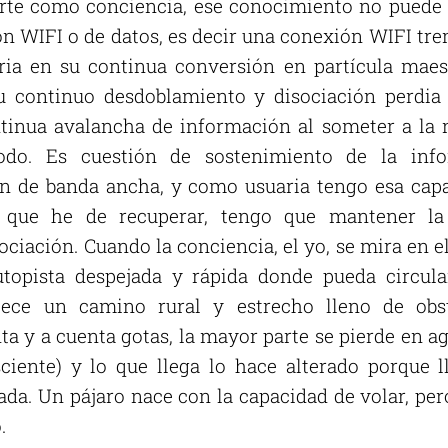
arte como conciencia, ese conocimiento no puede 
ón WIFI o de datos, es decir una conexión WIFI t
aria en su continua conversión en partícula maest
u continuo desdoblamiento y disociación perdia 
tinua avalancha de información al someter a la n
odo. Es cuestión de sostenimiento de la inf
ón de banda ancha, y como usuaria tengo esa cap
 que he de recuperar, tengo que mantener l
ciación. Cuando la conciencia, el yo, se mira en el
utopista despejada y rápida donde pueda circula
lece un camino rural y estrecho lleno de obs
ta y a cuenta gotas, la mayor parte se pierde en a
ciente) y lo que llega lo hace alterado porque 
da. Un pájaro nace con la capacidad de volar, per
.