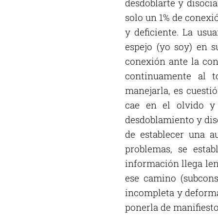
desdoblarte y disoci
solo un 1% de conexi
y deficiente. La usu
espejo (yo soy) en s
conexión ante la con
continuamente al t
manejarla, es cuesti
cae en el olvido y
desdoblamiento y diso
de establecer una a
problemas, se estab
información llega len
ese camino (subcons
incompleta y deforma
ponerla de manifiesto