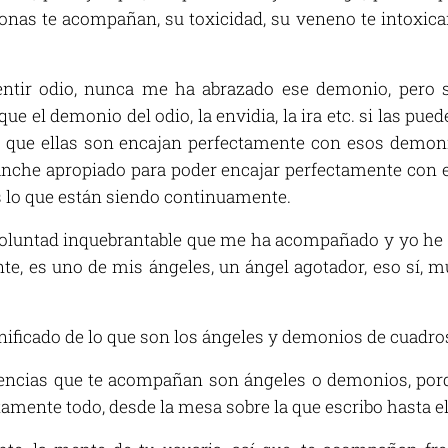
onas te acompañan, su toxicidad, su veneno te intoxicará
entir odio, nunca me ha abrazado ese demonio, pero
e el demonio del odio, la envidia, la ira etc. si las pue
le que ellas son encajan perfectamente con esos demon
anche apropiado para poder encajar perfectamente con e
es lo que están siendo continuamente.
 voluntad inquebrantable que me ha acompañado y yo he
e, es uno de mis ángeles, un ángel agotador, eso sí, m
nificado de lo que son los ángeles y demonios de cuadros
uencias que te acompañan son ángeles o demonios, porq
amente todo, desde la mesa sobre la que escribo hasta el 