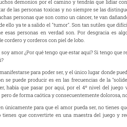
chos demonios por el camino y tendrás que lidiar con
ar de las personas toxicas y no siempre se las disting
uchas personas que son como un cáncer, te van dañando
e ello ya te a salido el "tumor". Son tan sutiles que difíc
que esas personas en verdad son. Por desgracia es al
e cordero y corderos con piel de lobo.
 soy amor ¿Por qué tengo que estar aquí? Si tengo que r
i?
manifestarse para poder ser, y el único lugar donde puede
 se puede producir es en las frecuencias de la "solidez
, había que pasar por aquí, por el 4º nivel del juego vi
z" pero de forma caótica y consecuentemente dolorosa, n
ten únicamente para que el amor pueda ser, no tienes qu
 tienes que convertirte en una maestra del juego y re