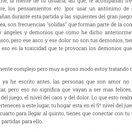
te, la mente de tu usuaria, así que, te acompañan fre
 aire, los pensamientos etc. )por usar un antónimo de 
an durante esta partida y las siguientes del gran juego 
ea, son frecuencias "solidas" que forman parte de la com
ay ángeles y demonios que como he dicho anteriorme
asco, pero ese asco y ese dolor no son tus demonios, tie
, eso es la toxicidad que te provocan los demonios qu
ente complejo pero muy a groso modo estoy tratando de
ya he escrito antes, las personas que son amor no
r, pero eso no significa que vayan a ser mas felices,
 del juego, el nivel del caos y del dolor. Lo que esto real
rteneces a este lugar, tu hogar esta en el 5º nivel del jue
cuarto para llegar al quinto, tienes que conectar con tu 
partidas para ello.