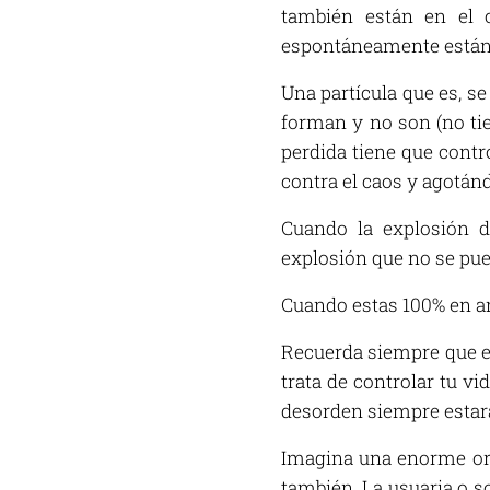
también están en el 
espontáneamente están e
Una partícula que es, se
forman y no son (no tie
perdida tiene que cont
contra el caos y agotán
Cuando la explosión d
explosión que no se pue
Cuando estas 100% en am
Recuerda siempre que el 
trata de controlar tu vi
desorden siempre estará,
Imagina una enorme orque
también. La usuaria o s