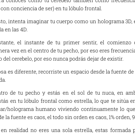
ora conoces como tu cerebelo también como frecuencia
z con conciencia de ser) en tu lóbulo frontal.
sto, intenta imaginar tu cuerpo como un holograma 3D, es 
a en las 4D.
tante, el instante de tu primer sentir, el comienzo 
a vez en el centro de tu pecho, por eso eres frecuencia 
o del cerebelo, por eso nunca podrás dejar de existir.
osa es diferente, recorriste un espacio desde la fuente de 
da.
ntro de tu pecho y estás en el sol de tu nuca, en a
ás en tu lóbulo frontal como estrella, lo que te sitúa e
tar/holograma humano viviendo continuamente lo que s
de la fuente es caos, el todo sin orden es caos, 1% orden, 
en realidad no eres una sola estrella, estas formada