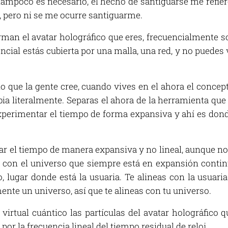
tampoco es necesario, el hecho de santiguarse me refiero
 pero ni se me ocurre santiguarme.
orman el avatar holográfico que eres, frecuencialmente so
ial estás cubierta por una malla, una red, y no puedes v
 lo que la gente cree, cuando vives en el ahora el concep
a literalmente. Separas el ahora de la herramienta que
xperimentar el tiempo de forma expansiva y ahí es dond
 el tiempo de manera expansiva y no lineal, aunque no p
 con el universo que siempre está en expansión continu
lo, lugar donde está la usuaria. Te alineas con la usuari
ente un universo, así que te alineas con tu universo.
 virtual cuántico las partículas del avatar holográfico 
por la frecuencia lineal del tiempo residual de reloj.