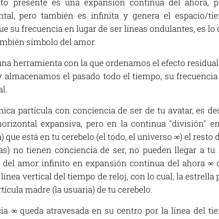
to presente es una expansión continua del ahora, p
ntal, pero también es infinita y genera el espacio/ti
ue su frecuencia en lugar de ser líneas ondulantes, es 
también símbolo del amor.
 una herramienta con la que ordenamos el efecto residual
 almacenamos el pasado todo el tiempo, su frecuencia 
l.
única partícula con conciencia de ser de tu avatar, es de
orizontal expansiva, pero en la continua "división" en
) que está en tu cerebelo (el todo, el universo ∞) el resto
ijas) no tienen conciencia de ser, no pueden llegar a tu 
del amor infinito en expansión continua del ahora ∞ q
ínea vertical del tiempo de reloj, con lo cual, la estrella
rtícula madre (la usuaria) de tu cerebelo.
cia ∞ queda atravesada en su centro por la línea del ti