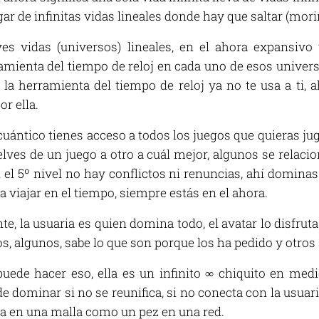
gar de infinitas vidas lineales donde hay que saltar (morir
ves vidas (universos) lineales, en el ahora expansivo 
ramienta del tiempo de reloj en cada uno de esos univer
s, la herramienta del tiempo de reloj ya no te usa a t
or ella.
 cuántico tienes acceso a todos los juegos que quieras ju
lves de un juego a otro a cuál mejor, algunos se relacio
n el 5º nivel no hay conflictos ni renuncias, ahí dominas
 a viajar en el tiempo, siempre estás en el ahora.
, la usuaria es quien domina todo, el avatar lo disfruta 
s, algunos, sabe lo que son porque los ha pedido y otros
puede hacer eso, ella es un infinito ∞ chiquito en me
 dominar si no se reunifica, si no conecta con la usuari
ada en una malla como un pez en una red.