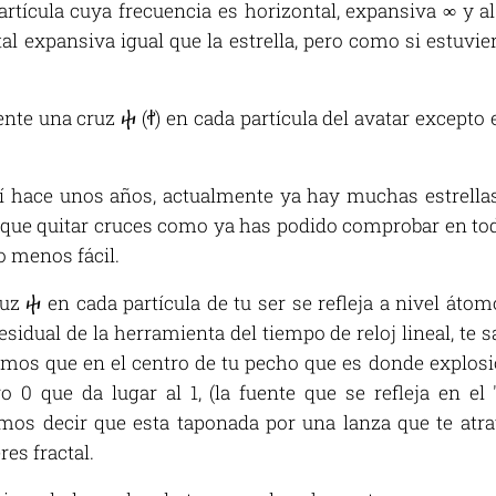
partícula cuya frecuencia es horizontal, expansiva ∞ y al
al expansiva igual que la estrella, pero como si estuvi
e una cruz ⴕ (ꬷ) en cada partícula del avatar excepto e
sí hace unos años, actualmente ya hay muchas estrella
rque quitar cruces como ya has podido comprobar en to
o menos fácil.
z ⴕ en cada partícula de tu ser se refleja a nivel átomo
residual de la herramienta del tiempo de reloj lineal, te 
gamos que en el centro de tu pecho que es donde explos
o 0 que da lugar al 1, (la fuente que se refleja en el 
os decir que esta taponada por una lanza que te atravi
res fractal.