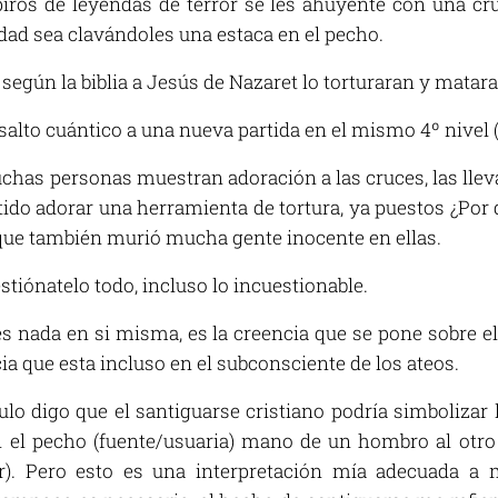
iros de leyendas de terror se les ahuyente con una cr
dad sea clavándoles una estaca en el pecho.
egún la biblia a Jesús de Nazaret lo torturaran y matara
salto cuántico a una nueva partida en el mismo 4º nivel 
as personas muestran adoración a las cruces, las llev
ntido adorar una herramienta de tortura, ya puestos ¿Por
 que también murió mucha gente inocente en ellas.
tiónatelo todo, incluso lo incuestionable.
es nada en si misma, es la creencia que se pone sobre e
a que esta incluso en el subconsciente de los ateos.
lo digo que el santiguarse cristiano podría simbolizar 
n el pecho (fuente/usuaria) mano de un hombro al otro
). Pero esto es una interpretación mía adecuada a m