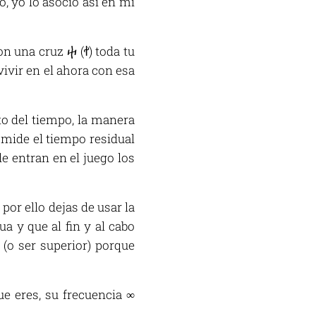
, yo lo asocio así en mi
n una cruz ⴕ (ꬷ) toda tu
ivir en el ahora con esa
to del tiempo, la manera
 mide el tiempo residual
e entran en el juego los
or ello dejas de usar la
a y que al fin y al cabo
a (o ser superior) porque
que eres, su frecuencia ∞