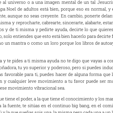
e al universo o a una imagen mental de un tal Jesucri
pa Noel de adultos está bien, porque eso es normal, y 
te, aunque no seas creyente. En cambio, ponerte delan
sma y reprocharte, cabrearte, sincerarte, alabarte, esta
os y de ti misma y pedirte ayuda, decirte lo que quieres
 solo entiendes que esto está bien hacerlo para decirte f
mo un mantra o como un loro porque los libros de autoa
 y te pides a ti misma ayuda no te digo que vayas a co
soñadora, tu yo superior y poderoso, pero si puedes indu
s favorable para ti, puedes hacer de alguna forma que 
en y cualquier leve movimiento a tu favor puede ser m
 ese movimiento vibracional sea.
ue tiene el poder, a la que tiene el conocimiento y los ma
a la fuente, te sitúas en el continuo big bang, en el co
ú y la que sueñas sois una, la misma pero cada una a un l