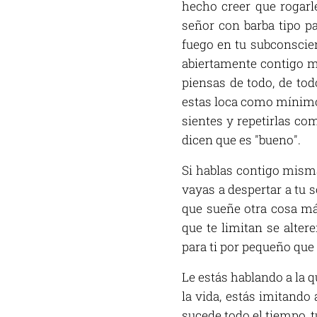
hecho creer que rogarl
señor con barba tipo pa
fuego en tu subconscien
abiertamente contigo mi
piensas de todo, de tod
estas loca como mínimo,
sientes y repetirlas co
dicen que es "bueno".
Si hablas contigo misma
vayas a despertar a tu 
que sueñe otra cosa má
que te limitan se alter
para ti por pequeño que
Le estás hablando a la q
la vida, estás imitando 
sucede todo el tiempo, t