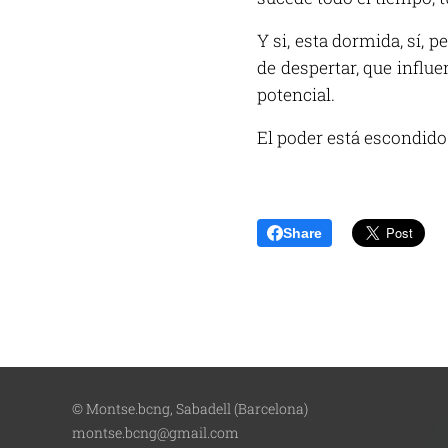
Y si, esta dormida, sí, 
de despertar, que influe
potencial.
El poder está escondid
Share
© Montse.bcng, Sabadell (Barcelona)
montse.bcng@gmail.com