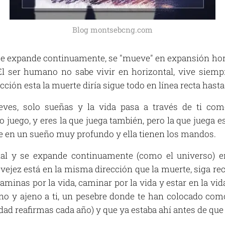
Blog montsebcng.com
 se expande continuamente, se "mueve" en expansión hori
El ser humano no sabe vivir en horizontal, vive siempr
ción esta la muerte diría sigue todo en línea recta hasta e
eves, solo sueñas y la vida pasa a través de ti como
 juego, y eres la que juega también, pero la que juega est
 en un sueño muy profundo y ella tienen los mandos.
tal y se expande continuamente (como el universo) e
 vejez está en la misma dirección que la muerte, siga rect
minas por la vida, caminar por la vida y estar en la vid
no y ajeno a ti, un pesebre donde te han colocado com
ad reafirmas cada año) y que ya estaba ahí antes de que 