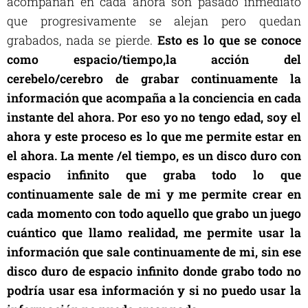
acompañan en cada ahora son pasado inmediato
que progresivamente se alejan pero quedan
grabados, nada se pierde.
Esto es lo que se conoce
como espacio/tiempo,
la acción del
cerebelo/cerebro de grabar continuamente la
información que acompaña a la conciencia en cada
instante del
ahora
. Por eso yo no tengo edad, soy el
ahora y este proceso es lo que me permite estar en
el ahora.
La mente /e
l tiempo, es un disco duro con
espacio infinito que graba todo lo que
continuamente sale de
mi
y
me
permite crear en
cada momento con todo aquello que grab
o
un juego
cuántico que llam
o
realidad,
m
e permite usar la
información que sale continuamente de
m
i, sin ese
disco duro de espacio infinito
donde grabo todo
no
podría usar
esa
información
y si no puedo usar la